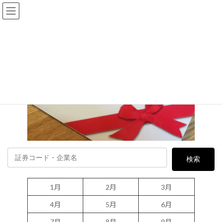
コ
ナ
キャッシュレス決済
ン
ビ
テ
ゲ
ン
ー
記事内に広告が含まれています。
ツ
シ
へ
ョ
ス
ン
キ
に
ッ
移
プ
動
1月
2月
3月
4月
5月
6月
7月
8月
9月