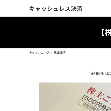
コ
ナ
キャッシュレス決済
ン
ビ
テ
ゲ
ン
ー
ツ
シ
【
へ
ョ
ス
ン
キ
に
ッ
移
キャッシュレス
株主優待
プ
動
記事内に広