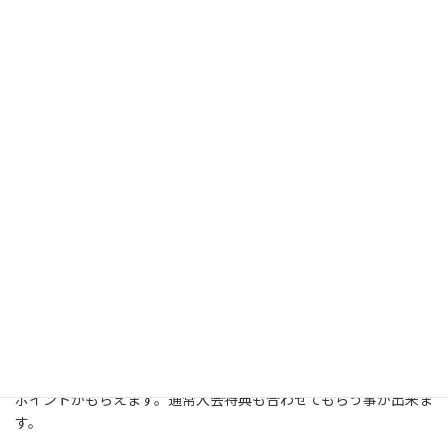
三井住友カード
紹介特典
最大10,000ポイント
カードの入会はこちら
三井住友カードの友達紹介特典は入会カードに応じて最大10,000
ポイントがもらえます。通常入会特典も合わせてもらう事が出来ま
す。