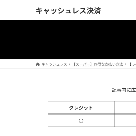
コ
ナ
キャッシュレス決済
ン
ビ
テ
ゲ
ン
ー
ツ
シ
へ
ョ
ス
ン
キ
に
ッ
移
キャッシュレス
【スーパー】お得な支払い方法
【ラ
プ
動
記事内に広
クレジット
〇