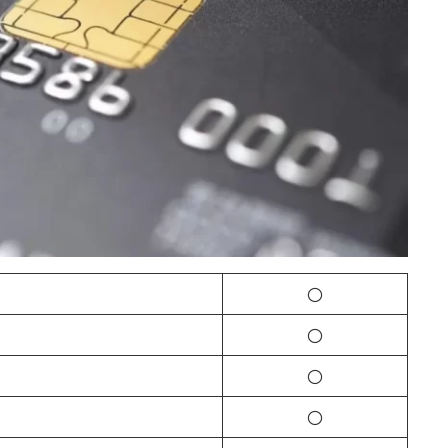
〇
〇
〇
〇