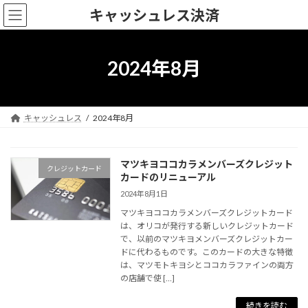
コ
ナ
キャッシュレス決済
ン
ビ
テ
ゲ
ン
ー
ツ
シ
2024年8月
へ
ョ
ス
ン
キ
に
ッ
移
キャッシュレス
2024年8月
プ
動
マツキヨココカラメンバーズクレジット
クレジットカード
カードのリニューアル
2024年8月1日
マツキヨココカラメンバーズクレジットカード
は、オリコが発行する新しいクレジットカード
で、以前のマツキヨメンバーズクレジットカー
ドに代わるものです。このカードの大きな特徴
は、マツモトキヨシとココカラファインの両方
の店舗で使 […]
続きを読む