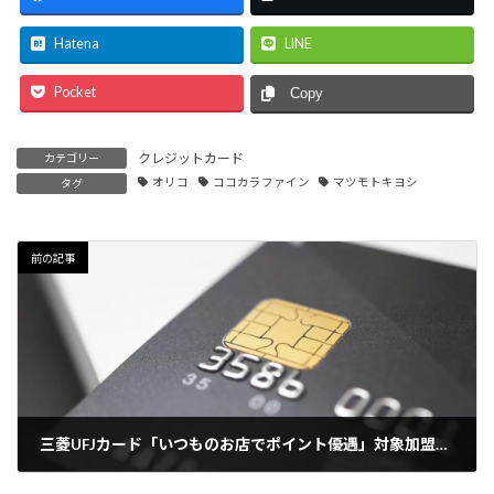
Hatena
LINE
Pocket
Copy
クレジットカード
カテゴリー
オリコ
ココカラファイン
マツモトキヨシ
タグ
前の記事
三菱UFJカード「いつものお店でポイント優遇」対象加盟店追加
2024年8月1日