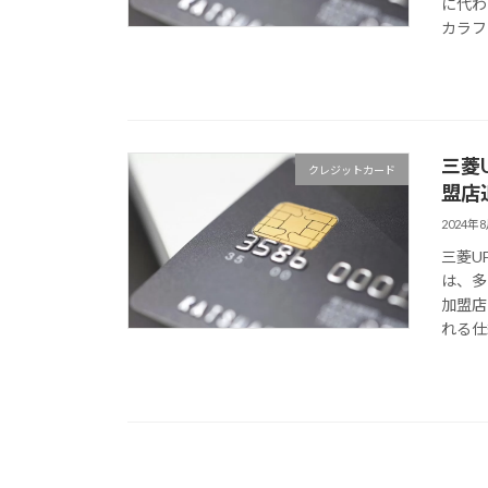
に代わ
カラフ
三菱
クレジットカード
盟店
2024年
三菱U
は、多
加盟店
れる仕