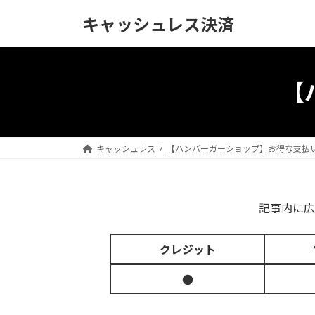
コ
ナ
キャッシュレス決済
ン
ビ
テ
ゲ
ン
ー
ツ
シ
【
へ
ョ
ス
ン
キ
に
ッ
移
キャッシュレス
【ハンバーガーショップ】お得な支払
プ
動
記事内に広
クレジット
●