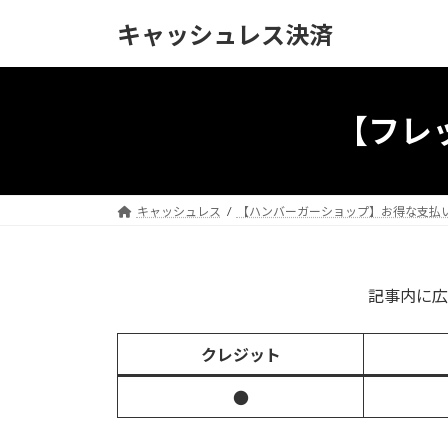
コ
ナ
キャッシュレス決済
ン
ビ
テ
ゲ
ン
ー
ツ
シ
【フレ
へ
ョ
ス
ン
キ
に
ッ
移
キャッシュレス
【ハンバーガーショップ】お得な支払
プ
動
記事内に広
クレジット
●