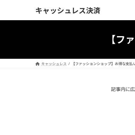
コ
ナ
キャッシュレス決済
ン
ビ
テ
ゲ
ン
ー
ツ
シ
【ファ
へ
ョ
ス
ン
キ
に
ッ
移
キャッシュレス
【ファッションショップ】お得な支払
プ
動
記事内に広