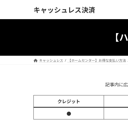
コ
ナ
キャッシュレス決済
ン
ビ
テ
ゲ
ン
ー
ツ
シ
【
へ
ョ
ス
ン
キ
に
ッ
移
キャッシュレス
【ホームセンター】お得な支払い方法
プ
動
記事内に広
クレジット
●