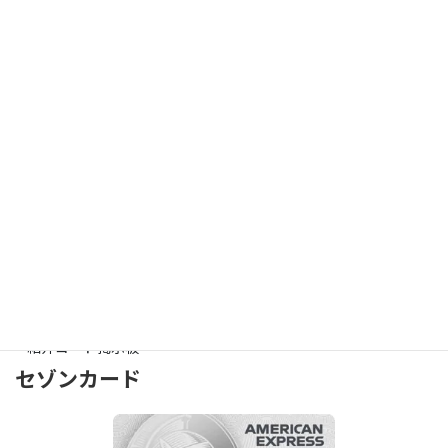
紹介特典
最大10,000ポイント
カードの入会はこちら
三井住友カードの友達紹介特典は入会カードに応じて最大10,000
ポイントがもらえます。通常入会特典も合わせてもらう事が出来ま
す。
三井住友カードなら【コンビニ】や【マクドナルド】で5%ポイン
ト還元！
家族ポイント最大10%還元！
紹介コード掲示板
セゾンカード