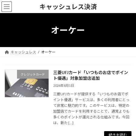
コ
ナ
キャッシュレス決済
ン
ビ
テ
ゲ
ン
ー
ツ
シ
オーケー
へ
ョ
ス
ン
キ
に
ッ
移
キャッシュレス
オーケー
プ
動
三菱UFJカード「いつものお店でポイン
クレジットカード
ト優遇」対象加盟店追加
2024年8月1日
三菱UFJカードが提供する「いつものお店でポ
イント優遇」サービスは、多くの利用者にとっ
て非常に魅力的です。このサービスは、特定の
加盟店でカードを利用することで、通常よりも
多くのポイントが還元される仕組みです。今回
は、新た […]
続きを読む